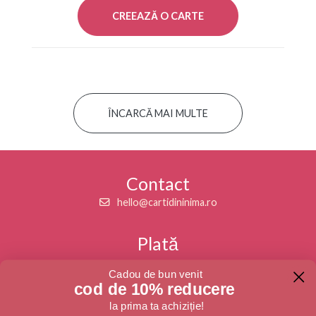
CREEAZĂ O CARTE
ÎNCARCĂ MAI MULTE
Contact
hello@cartidininima.ro
Plată
Maestro
American Express
Cadou de bun venit
cod de 10% reducere
Urmăriți-ne
la prima ta achiziție!