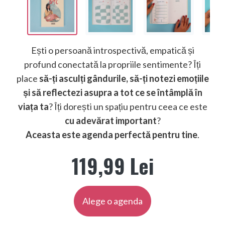
Ești o persoană introspectivă, empatică și
profund conectată la propriile sentimente? Îți
place
să-ți asculți gândurile, să-ți notezi emoțiile
și să reflectezi asupra a tot ce se întâmplă în
viața ta
? Îți dorești un spațiu pentru ceea ce este
cu adevărat important
?
Aceasta este agenda perfectă pentru tine
.
119,99 Lei
Alege o agenda