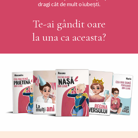
dragi cât de mult o iubești.
Te-ai gândit oare
la una ca aceasta?