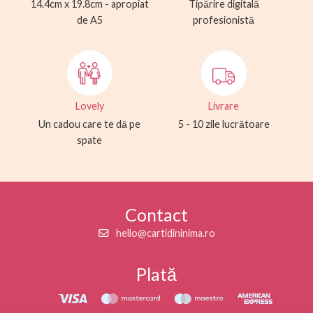
14.4cm x 19.8cm - apropiat
Tipărire digitală
de A5
profesionistă
Lovely
Livrare
Un cadou care te dă pe
5 - 10 zile lucrătoare
spate
Contact
hello@cartidininima.ro
Plată
Maestro
American Express