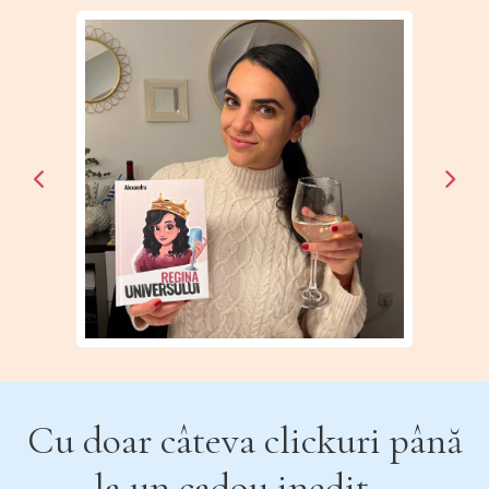
Cu doar câteva clickuri până
la un cadou inedit...