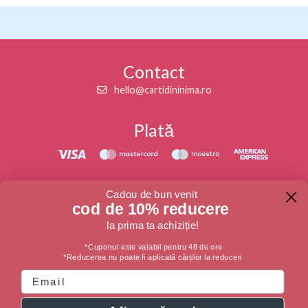
Contact
hello@cartidininima.ro
Plată
Maestro
American Express
Urmăriți-ne
Cadou de bun venit
cod de 10% reducere
la prima ta achiziție!
*Cuponul este valabil pentru 48 de ore
*Reducerea nu poate fi aplicată cărților la reduceri
Întrebări frecvente
Email
Livrare