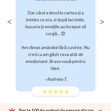
Dar când a deschis cartea și a
înteles ce era, si după lacrimile,
Previous
Next
bucuria și emoțiile au început să
curgă... 😍
Am rămas amândoi fără cuvinte. Nu
cred ca am găsit ceva atât de
emoționant. Bravo vouă pentru
idee.
- Andreea T.
Peste 100 de opțiuni de personalizare