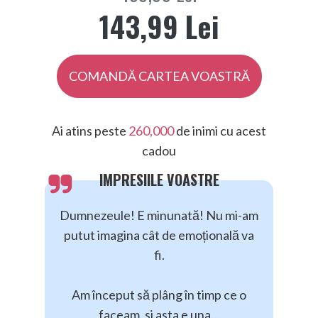
143,99 Lei
COMANDĂ CARTEA VOASTRĂ
Ai atins peste
260,000
de inimi cu acest
cadou
IMPRESIILE VOASTRE
Dumnezeule! E minunată! Nu mi-am
putut imagina cât de emoțională va
fi.
Am început să plâng în timp ce o
faceam, si asta e una...